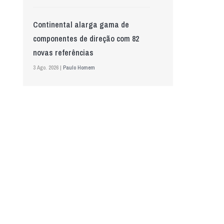
Continental alarga gama de
componentes de direção com 82
novas referências
3 Ago. 2026 |
Paulo Homem
Mewa aposta na IA para automatizar
controlo de qualidade
5 Ago. 2026 |
Nádia Conceição
GS Pro Tyres assume representação
exclusiva da Laufenn em Portugal
4 Ago. 2026 |
Paulo Homem
Wolf mostra nova geração de