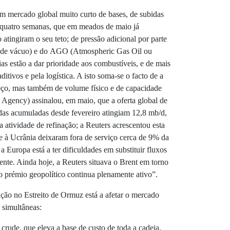
 mercado global muito curto de bases, de subidas
quatro semanas, que em meados de maio já
atingiram o seu teto; de pressão adicional por parte
de vácuo) e do AGO (Atmospheric Gas Oil ou
ias estão a dar prioridade aos combustíveis, e de mais
ditivos e pela logística. A isto soma-se o facto de a
reço, mas também de volume físico e de capacidade
y Agency) assinalou, em maio, que a oferta global de
rdas acumuladas desde fevereiro atingiam 12,8 mb/d,
a atividade de refinação; a Reuters acrescentou esta
e à Ucrânia deixaram fora de serviço cerca de 9% da
 Europa está a ter dificuldades em substituir fluxos
nte. Ainda hoje, a Reuters situava o Brent em torno
o prémio geopolítico continua plenamente ativo”.
ação no Estreito de Ormuz está a afetar o mercado
s simultâneas:
crude, que eleva a base de custo de toda a cadeia.