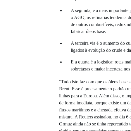
A segunda, e a mais importante 
o AGO, as refinarias tendem a d
de outros combustíveis, reduzind
fabricar óleos base.
A terceira via é o aumento do cu
ligados à evolução do crude e da
E a quarta é a logística: rotas m
sobretaxas e maior incerteza nos 
“Tudo isto faz com que os óleos base 
Brent. Esse é precisamente o padrão re
linhas para a Europa. Além disso, o i
de forma imediata, porque existe um d
fluxos marítimos e a chegada efetiva do
mistura. A Reuters assinalou, no dia 
Ormuz ainda não se tinha repercutido
rápido, seriam necessárias semanas par