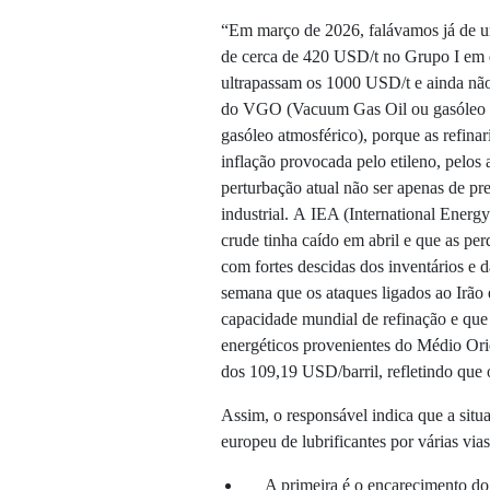
“Em março de 2026, falávamos já de um
de cerca de 420 USD/t no Grupo I em 
ultrapassam os 1000 USD/t e ainda não 
do VGO (Vacuum Gas Oil ou gasóleo 
gasóleo atmosférico), porque as refinar
inflação provocada pelo etileno, pelos a
perturbação atual não ser apenas de p
industrial. A IEA (International Energ
crude tinha caído em abril e que as pe
com fortes descidas dos inventários e d
semana que os ataques ligados ao Irão 
capacidade mundial de refinação e que a
energéticos provenientes do Médio Orie
dos 109,19 USD/barril, refletindo que 
Assim, o responsável indica que a situ
europeu de lubrificantes por várias via
A primeira é o encarecimento do 