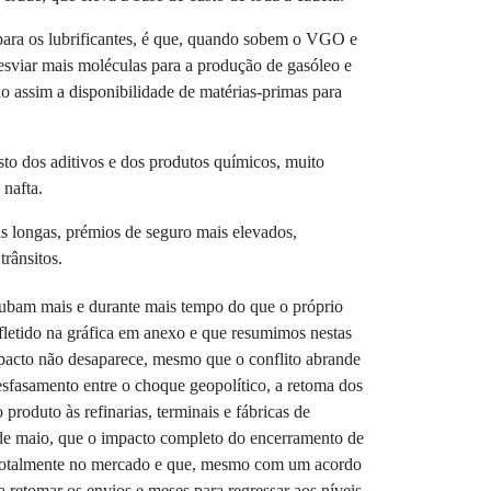
para os lubrificantes, é que, quando sobem o VGO e
esviar mais moléculas para a produção de gasóleo e
o assim a disponibilidade de matérias-primas para
sto dos aditivos e dos produtos químicos, muito
 nafta.
ais longas, prémios de seguro mais elevados,
trânsitos.
subam mais e durante mais tempo do que o próprio
fletido na gráfica em anexo e que resumimos nestas
mpacto não desaparece, mesmo que o conflito abrande
esfasamento entre o choque geopolítico, a retoma dos
 produto às refinarias, terminais e fábricas de
6 de maio, que o impacto completo do encerramento de
 totalmente no mercado e que, mesmo com um acordo
a retomar os envios e meses para regressar aos níveis