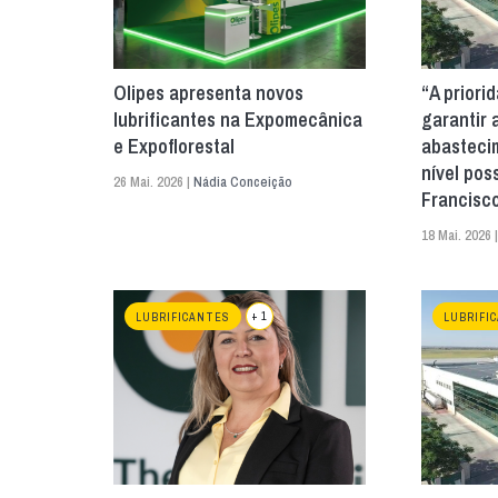
Olipes apresenta novos
“A priori
lubrificantes na Expomecânica
garantir 
e Expoflorestal
abasteci
nível poss
26 Mai. 2026 |
Nádia Conceição
Francisco
18 Mai. 2026 
+ 1
LUBRIFICANTES
LUBRIFI