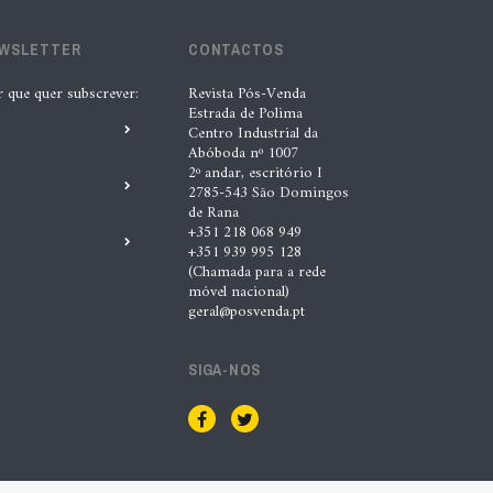
EWSLETTER
CONTACTOS
r que quer subscrever:
Revista Pós-Venda
Estrada de Polima
Centro Industrial da
Abóboda nº 1007
2º andar, escritório I
2785-543 São Domingos
de Rana
+351 218 068 949
+351 939 995 128
(Chamada para a rede
móvel nacional)
geral@posvenda.pt
SIGA-NOS