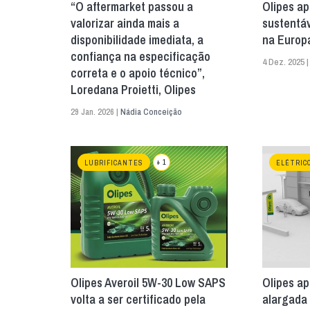
“O aftermarket passou a
Olipes ap
valorizar ainda mais a
sustentáv
disponibilidade imediata, a
na Europ
confiança na especificação
4 Dez. 2025 
correta e o apoio técnico”,
Loredana Proietti, Olipes
29 Jan. 2026 |
Nádia Conceição
+ 1
LUBRIFICANTES
ELÉTRIC
Olipes Averoil 5W-30 Low SAPS
Olipes a
volta a ser certificado pela
alargada