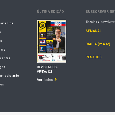
ÚLTIMA EDIÇÃO
SUBSCREVER N
Escolha a newslette
pamentos
SEMANAL
s
os
DIÁRIA (2ª A 6ª)
ware
PESADOS
mentas
iços
REVISTA PÓS-
VENDA 131
míveis auto
Ver todas
tos