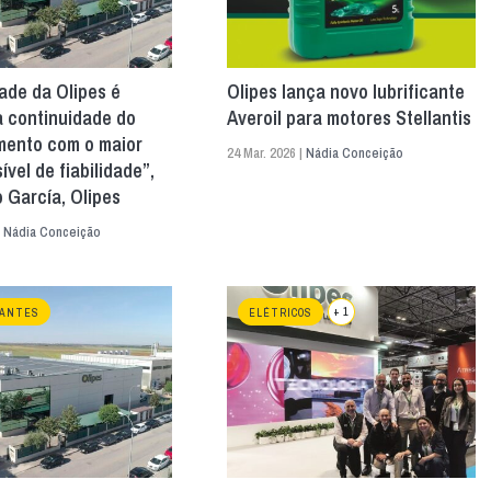
dade da Olipes é
Olipes lança novo lubrificante
a continuidade do
Averoil para motores Stellantis
mento com o maior
24 Mar. 2026 |
Nádia Conceição
ível de fiabilidade”,
 García, Olipes
|
Nádia Conceição
+ 1
CANTES
ELÉTRICOS