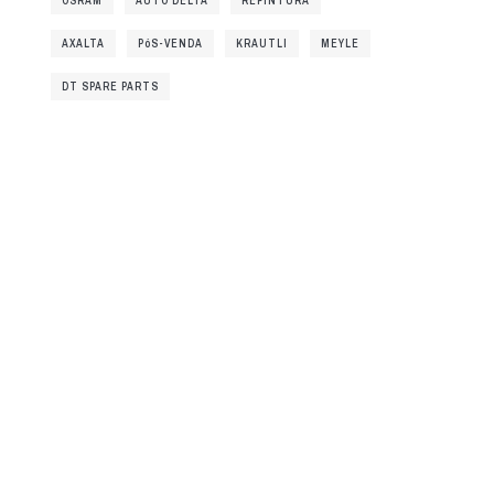
OSRAM
AUTO DELTA
REPINTURA
AXALTA
PóS-VENDA
KRAUTLI
MEYLE
DT SPARE PARTS