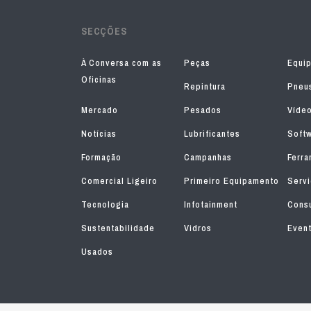
SECÇÕES
À Conversa com as
Peças
Equi
Oficinas
Repintura
Pneu
Mercado
Pesados
Víde
Notícias
Lubrificantes
Soft
Formação
Campanhas
Ferra
Comercial Ligeiro
Primeiro Equipamento
Serv
Tecnologia
Infotainment
Consu
Sustentabilidade
Vidros
Even
Usados