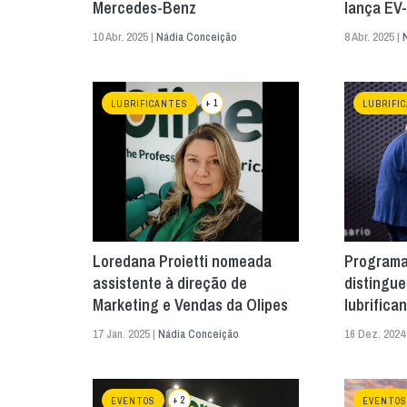
Mercedes-Benz
lança EV-
10 Abr. 2025 |
Nádia Conceição
8 Abr. 2025 |
+ 1
LUBRIFICANTES
LUBRIFI
Loredana Proietti nomeada
Programa
assistente à direção de
distingue
Marketing e Vendas da Olipes
lubrifica
17 Jan. 2025 |
Nádia Conceição
16 Dez. 2024
+ 2
EVENTOS
EVENTOS