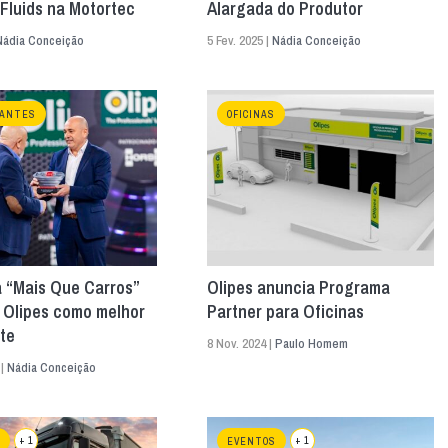
Fluids na Motortec
Alargada do Produtor
Nádia Conceição
5 Fev. 2025 |
Nádia Conceição
CANTES
OFICINAS
 “Mais Que Carros”
Olipes anuncia Programa
 Olipes como melhor
Partner para Oficinas
nte
8 Nov. 2024 |
Paulo Homem
 |
Nádia Conceição
+ 1
+ 1
EVENTOS