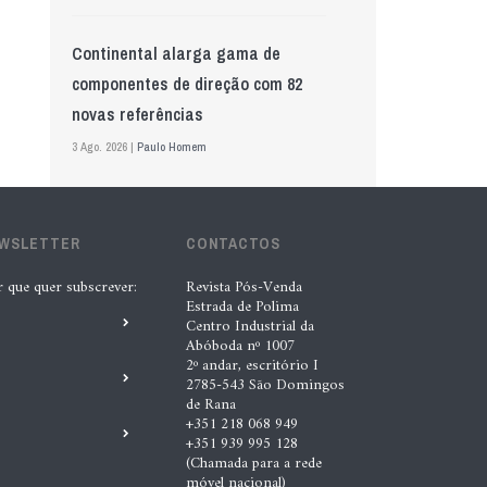
Continental alarga gama de
componentes de direção com 82
novas referências
3 Ago. 2026 |
Paulo Homem
Mewa aposta na IA para automatizar
EWSLETTER
controlo de qualidade
CONTACTOS
5 Ago. 2026 |
Nádia Conceição
r que quer subscrever:
Revista Pós-Venda
Estrada de Polima
Centro Industrial da
Abóboda nº 1007
GS Pro Tyres assume representação
2º andar, escritório I
exclusiva da Laufenn em Portugal
2785-543 São Domingos
de Rana
4 Ago. 2026 |
Paulo Homem
+351 218 068 949
+351 939 995 128
(Chamada para a rede
Wolf mostra nova geração de
móvel nacional)