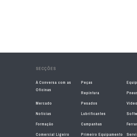
SECÇÕES
À Conversa com as
Peças
Equi
Oficinas
Repintura
Pneu
Mercado
Pesados
Víde
Notícias
Lubrificantes
Soft
Formação
Campanhas
Ferra
Comercial Ligeiro
Primeiro Equipamento
Serv