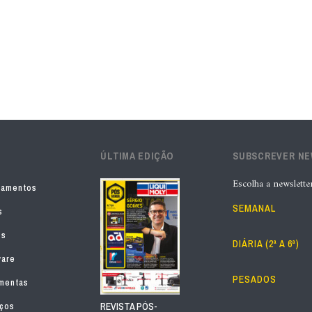
ÚLTIMA EDIÇÃO
SUBSCREVER N
Escolha a newslette
pamentos
SEMANAL
s
os
DIÁRIA (2ª A 6ª)
ware
PESADOS
mentas
iços
REVISTA PÓS-