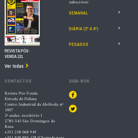
subscrever:
SEMANAL
DIÁRIA (2ª A 6ª)
PESADOS
REVISTA PÓS-
VENDA 131
Ver todas
CONTACTOS
SIGA-NOS
Revista Pós-Venda
Estrada de Polima
Centro Industrial da Abóboda nº
1007
2º andar, escritório I
2785-543 São Domingos de
Rana
+351 218 068 949
+351 939 995 128 (Chamada para