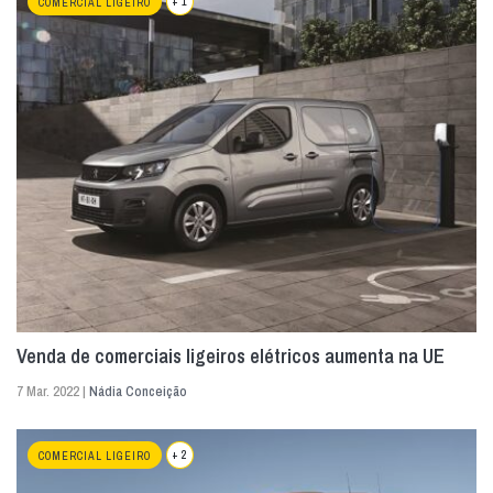
+ 1
COMERCIAL LIGEIRO
Venda de comerciais ligeiros elétricos aumenta na UE
7 Mar. 2022 |
Nádia Conceição
+ 2
COMERCIAL LIGEIRO