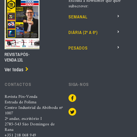
Escolha a newsletter que quer
subscrever:
SEMANAL
DIÁRIA (2ª A 6ª)
PESADOS
REVISTA PÓS-
VENDA 131
Ver todas
CONTACTOS
SIGA-NOS
Revista Pós-Venda
Estrada de Polima
Centro Industrial da Abóboda nº
1007
2º andar, escritório I
2785-543 São Domingos de
Rana
+351 218 068 949