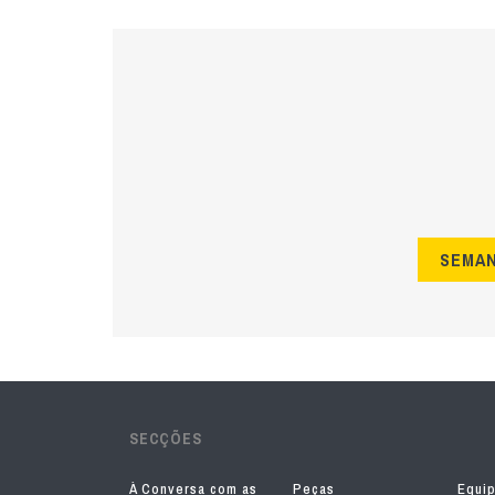
SEMA
SECÇÕES
À Conversa com as
Peças
Equi