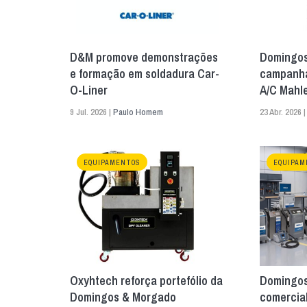
D&M promove demonstrações
Domingos
e formação em soldadura Car-
campanha
O-Liner
A/C Mahl
9 Jul. 2026 |
Paulo Homem
23 Abr. 2026 
EQUIPAMENTOS
EQUIPAM
Oxyhtech reforça portefólio da
Domingos
Domingos & Morgado
comercia