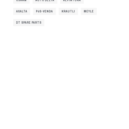
OSRAM
AUTO DELTA
REPINTURA
AXALTA
PóS-VENDA
KRAUTLI
MEYLE
DT SPARE PARTS