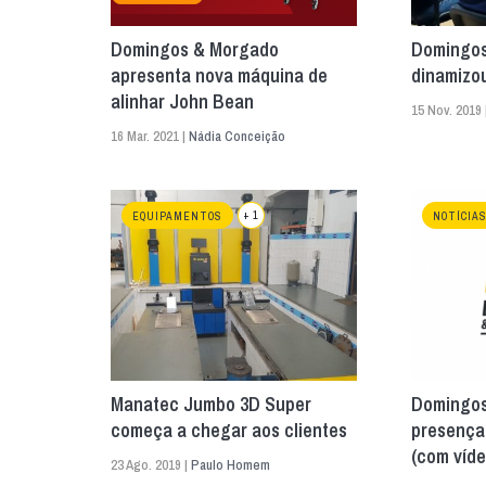
Domingos & Morgado
Domingos
apresenta nova máquina de
dinamizo
alinhar John Bean
15 Nov. 2019 
16 Mar. 2021 |
Nádia Conceição
+ 1
EQUIPAMENTOS
NOTÍCIA
Manatec Jumbo 3D Super
Domingos
começa a chegar aos clientes
presença
(com víde
23 Ago. 2019 |
Paulo Homem