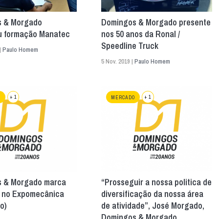
 & Morgado
Domingos & Morgado presente
u formação Manatec
nos 50 anos da Ronal /
Speedline Truck
|
Paulo Homem
5 Nov. 2019 |
Paulo Homem
+ 1
+ 1
S
MERCADO
 & Morgado marca
“Prosseguir a nossa politica de
 no Expomecânica
diversificação da nossa área
o)
de atividade”, José Morgado,
Domingos & Morgado