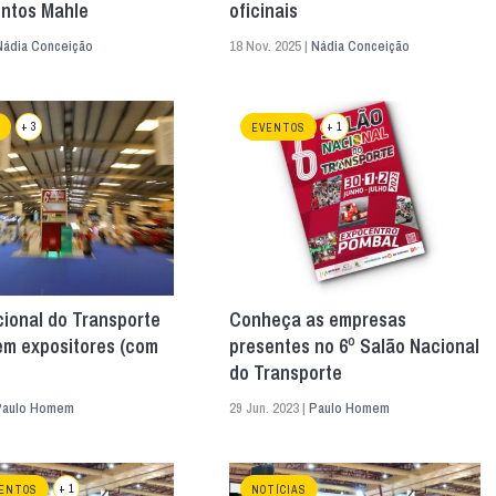
ntos Mahle
oficinais
Nádia Conceição
18 Nov. 2025 |
Nádia Conceição
+ 3
+ 1
EVENTOS
ional do Transporte
Conheça as empresas
em expositores (com
presentes no 6º Salão Nacional
do Transporte
Paulo Homem
29 Jun. 2023 |
Paulo Homem
+ 1
ENTOS
NOTÍCIAS