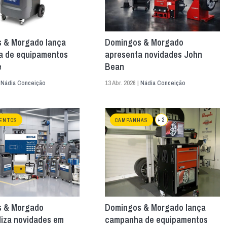
 & Morgado lança
Domingos & Morgado
 de equipamentos
apresenta novidades John
e
Bean
|
Nádia Conceição
13 Abr. 2026 |
Nádia Conceição
+ 2
ENTOS
CAMPANHAS
 & Morgado
Domingos & Morgado lança
liza novidades em
campanha de equipamentos