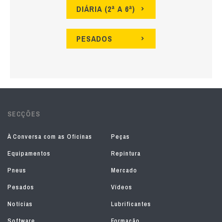
DIÁRIA (2ª A 6ª)
PESADOS
SECÇÕES
À Conversa com as Oficinas
Peças
Equipamentos
Repintura
Pneus
Mercado
Pesados
Vídeos
Notícias
Lubrificantes
Software
Formação