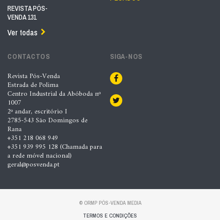
REVISTA PÓS-
VENDA 131
Ver todas
CONTACTOS
SIGA-NOS
Revista Pós-Venda
Estrada de Polima
Centro Industrial da Abóboda nº
1007
2º andar, escritório I
2785-543 São Domingos de
Rana
+351 218 068 949
+351 939 995 128 (Chamada para
a rede móvel nacional)
geral@posvenda.pt
© ORMP PÓS-VENDA MEDIA
TERMOS E CONDIÇÕES