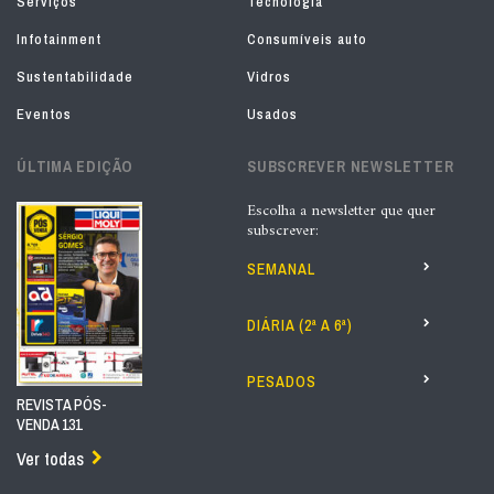
Serviços
Tecnologia
Infotainment
Consumíveis auto
Sustentabilidade
Vidros
Eventos
Usados
ÚLTIMA EDIÇÃO
SUBSCREVER NEWSLETTER
Escolha a newsletter que quer
subscrever:
SEMANAL
DIÁRIA (2ª A 6ª)
PESADOS
REVISTA PÓS-
VENDA 131
Ver todas