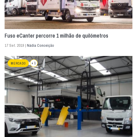
Fuso eCanter percorre 1 milhão de quilómetros
17 Set. 2019 |
Nádia Conceição
+ 1
MERCADO