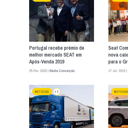
Portugal recebe prémio de
Seat Com
melhor mercado SEAT em
nova caix
Após-Venda 2019
para o G
25 Fev. 2020 |
Nádia Conceição
17 Jul. 2019 |
+ 1
NOTÍCIAS
NOTÍCIA