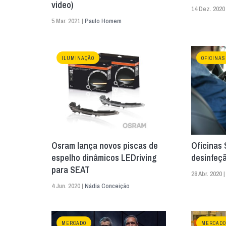
video)
14 Dez. 2020
5 Mar. 2021 |
Paulo Homem
ILUMINAÇÃO
OFICINAS
Osram lança novos piscas de
Oficinas
espelho dinâmicos LEDriving
desinfeç
para SEAT
28 Abr. 2020 
4 Jun. 2020 |
Nádia Conceição
MERCADO
MERCADO