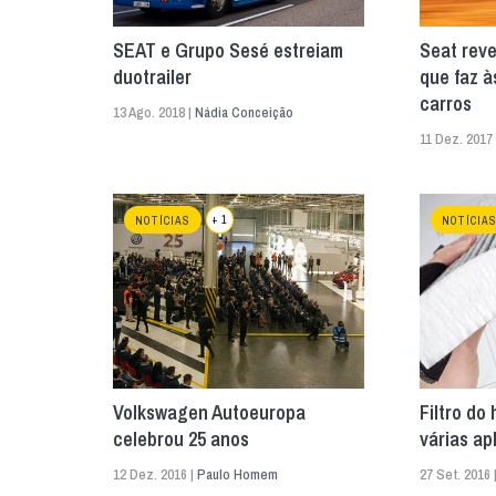
SEAT e Grupo Sesé estreiam
Seat reve
duotrailer
que faz à
carros
13 Ago. 2018 |
Nádia Conceição
11 Dez. 2017
+ 1
NOTÍCIAS
NOTÍCIA
Volkswagen Autoeuropa
Filtro do
celebrou 25 anos
várias a
12 Dez. 2016 |
Paulo Homem
27 Set. 2016 