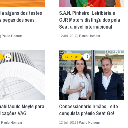
la alguns dos testes
S.A.N. Pinheiro, Leiribéria e
s peças dos seus
CJR Motors distinguidos pela
Seat a nível internacional
 |
Paulo Homem
12 Abr. 2017 |
Paulo Homem
+ 1
+ 2
S
EVENTOS
 habitáculo Meyle para
Concessionário Irmãos Leite
plicações VAG
conquista prémio Seat Go!
|
Paulo Homem
12 Jul. 2016 |
Paulo Homem