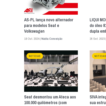
AS-PL lança novo alternador
LIQUI MO
para modelos Seat e
do óleo 8
Volkswagen
dupla em
18 Out. 2024 |
Nádia Conceição
26 Set. 2023 
NOTÍCIAS
NOTÍCIA
Seat desmontou um Ateca aos
SIVA inte
100.000 quilómetros (com
sua estru