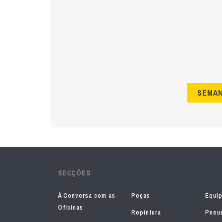
SEMA
SECÇÕES
À Conversa com as
Peças
Equi
Oficinas
Repintura
Pneu