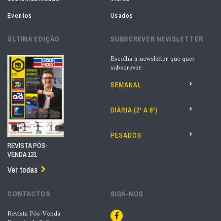
Eventos
Usados
ÚLTIMA EDIÇÃO
SUBSCREVER NEWSLETTER
Escolha a newsletter que quer
subscrever:
SEMANAL
DIÁRIA (2ª A 6ª)
PESADOS
REVISTA PÓS-
VENDA 131
Ver todas
CONTACTOS
SIGA-NOS
Revista Pós-Venda