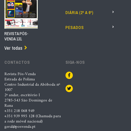
DIÁRIA (2ª A 6ª)
PESADOS
REVISTA PÓS-
VENDA 131
Ver todas
CONTACTOS
SIGA-NOS
Revista Pós-Venda
Estrada de Polima
Centro Industrial da Abóboda nº
1007
2º andar, escritório I
2785-543 São Domingos de
Rana
+351 218 068 949
+351 939 995 128 (Chamada para
a rede móvel nacional)
geral@posvenda.pt