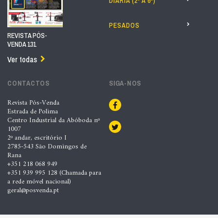
DIÁRIA (2ª A 6ª)
PESADOS
REVISTA PÓS-
VENDA 131
Ver todas
CONTACTOS
SIGA-NOS
Revista Pós-Venda
Estrada de Polima
Centro Industrial da Abóboda nº
1007
2º andar, escritório I
2785-543 São Domingos de
Rana
+351 218 068 949
+351 939 995 128 (Chamada para
a rede móvel nacional)
geral@posvenda.pt