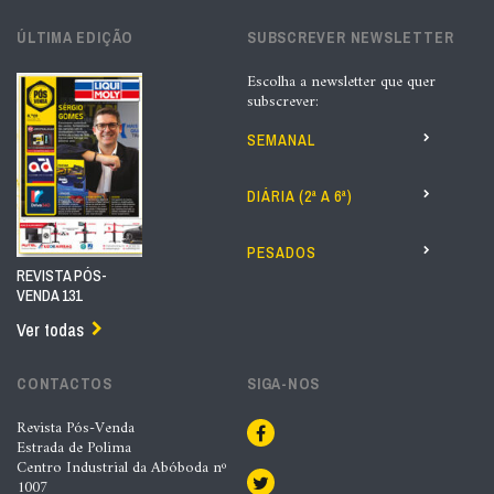
ÚLTIMA EDIÇÃO
SUBSCREVER NEWSLETTER
Escolha a newsletter que quer
subscrever:
SEMANAL
DIÁRIA (2ª A 6ª)
PESADOS
REVISTA PÓS-
VENDA 131
Ver todas
CONTACTOS
SIGA-NOS
Revista Pós-Venda
Estrada de Polima
Centro Industrial da Abóboda nº
1007