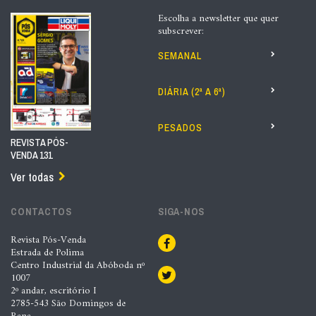
Escolha a newsletter que quer
subscrever:
SEMANAL
DIÁRIA (2ª A 6ª)
PESADOS
REVISTA PÓS-
VENDA 131
Ver todas
CONTACTOS
SIGA-NOS
Revista Pós-Venda
Estrada de Polima
Centro Industrial da Abóboda nº
1007
2º andar, escritório I
2785-543 São Domingos de